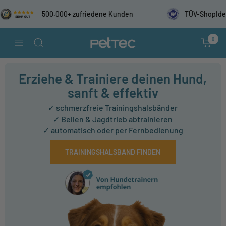
Direkt
500.000+ zufriedene Kunden
TÜV-ShopIdent gepr
zum
Inhalt
PetTec
0
Navigation
Erziehe & Trainiere deinen Hund,
sanft & effektiv
✓ schmerzfreie Trainingshalsbänder
✓ Bellen & Jagdtrieb abtrainieren
✓ automatisch oder per Fernbedienung
TRAININGSHALSBAND FINDEN