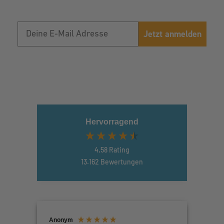
Jetzt anmelden
Hervorragend
4,58
Rating
13.162
Bewertungen
Anonym
Ano