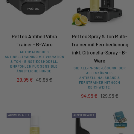
PetTec Antibell Vibra
PetTec Spray & Ton Multi-
Trainer - B-Ware
Trainer mit Fernbedienung
inkl. Citronella-Spray - B-
AUTOMATISCHES
ANTIBELLTRAINING MIT VIBRATION
Ware
& TON - EINSTIEGSMODELL.
EMPFOHLEN FÜR SENSIBLE,
DIE ALL-IN-ONE-LÖSUNG! DER
ÄNGSTLICHE HUNDE.
ALLESKÖNNER.
ANTIBELL-HALSBAND &
Angebotspreis
Regulärer
29,95 €
49,95 €
FERNTRAINER MIT 600M
Preis
REICHWEITE.
Angebotspreis
Regulärer
94,95 €
129,95 €
Preis
AUSVERKAUFT
AUSVERKAUFT