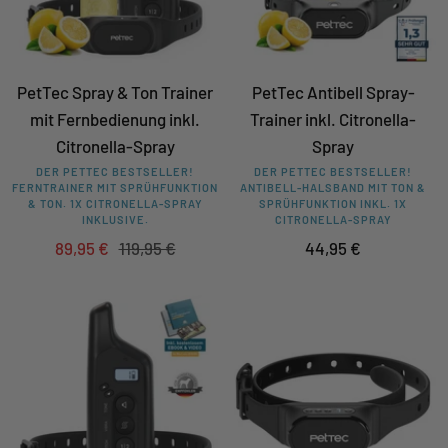
PetTec Spray & Ton Trainer
PetTec Antibell Spray-
mit Fernbedienung inkl.
Trainer inkl. Citronella-
Citronella-Spray
Spray
DER PETTEC BESTSELLER!
DER PETTEC BESTSELLER!
FERNTRAINER MIT SPRÜHFUNKTION
ANTIBELL-HALSBAND MIT TON &
& TON. 1X CITRONELLA-SPRAY
SPRÜHFUNKTION INKL. 1X
INKLUSIVE.
CITRONELLA-SPRAY
Angebotspreis
Regulärer
Angebotspreis
89,95 €
119,95 €
44,95 €
Preis