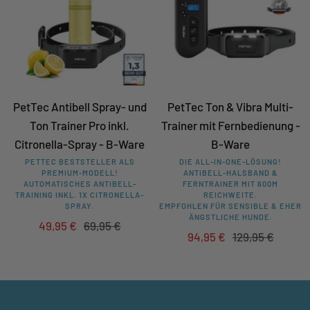
PetTec Antibell Spray- und
PetTec Ton & Vibra Multi-
Ton Trainer Pro inkl.
Trainer mit Fernbedienung -
Citronella-Spray - B-Ware
B-Ware
PETTEC BESTSTELLER ALS
DIE ALL-IN-ONE-LÖSUNG!
PREMIUM-MODELL!
ANTIBELL-HALSBAND &
AUTOMATISCHES ANTIBELL-
FERNTRAINER MIT 600M
TRAINING INKL. 1X CITRONELLA-
REICHWEITE.
SPRAY.
EMPFOHLEN FÜR SENSIBLE & EHER
ÄNGSTLICHE HUNDE.
Angebotspreis
Regulärer
49,95 €
69,95 €
Angebotspreis
Regulärer
94,95 €
129,95 €
Preis
Preis