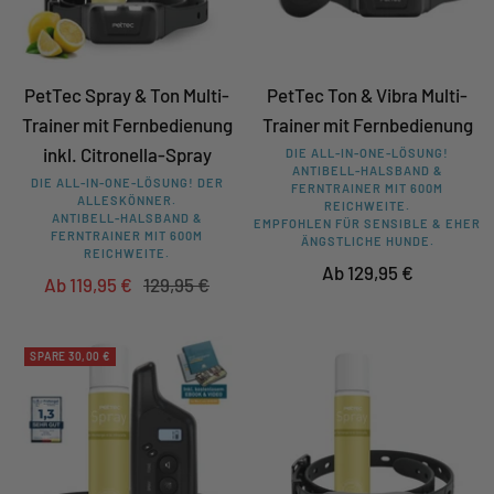
PetTec Spray & Ton Multi-
PetTec Ton & Vibra Multi-
Trainer mit Fernbedienung
Trainer mit Fernbedienung
inkl. Citronella-Spray
DIE ALL-IN-ONE-LÖSUNG!
ANTIBELL-HALSBAND &
DIE ALL-IN-ONE-LÖSUNG! DER
FERNTRAINER MIT 600M
ALLESKÖNNER.
REICHWEITE.
ANTIBELL-HALSBAND &
EMPFOHLEN FÜR SENSIBLE & EHER
FERNTRAINER MIT 600M
ÄNGSTLICHE HUNDE.
REICHWEITE.
Angebotspreis
Ab 129,95 €
Angebotspreis
Regulärer
Ab 119,95 €
129,95 €
Preis
SPARE 30,00 €