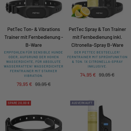
PetTec Ton- & Vibrations
PetTec Spray & Ton Trainer
Trainer mit Fernbedienung -
mit Fernbedienung inkl.
B-Ware
Citronella-Spray B-Ware
EMPFOHLEN FÜR SENSIBLE HUNDE
DER PETTEC BESTSELLER!
ODER, AUFGRUND DER HOHEN
FERNTRAINER MIT SPRÜHFUNKTION
WASSERDICHTE, FÜR ABSOLUTE
& TON. 1X CITRONELLA-SPRAY
WASSERRATTEN!
WASSERDICHTER
INKLUSIVE.
FERNTRAINER MIT STARKER
Angebotspreis
Regulärer
74,95 €
99,95 €
VIBRATION.
Preis
Angebotspreis
Regulärer
79,95 €
99,95 €
Preis
SPARE 20,00 €
AUSVERKAUFT