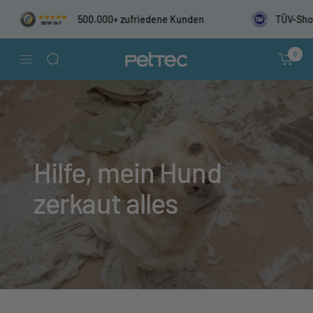
Direkt
500.000+ zufriedene Kunden
TÜV-ShopId
zum
Inhalt
PetTec
0
Navigation
Hilfe, mein Hund
zerkaut alles