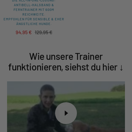
DIE ALL-IN-ONE-LÖSUNG!
ANTIBELL-HALSBAND &
FERNTRAINER MIT 600M
REICHWEITE.
EMPFOHLEN FÜR SENSIBLE & EHER
ÄNGSTLICHE HUNDE.
Angebotspreis
Regulärer
94,95 €
129,95 €
Preis
Wie unsere Trainer
funktionieren, siehst du hier ↓