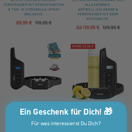
FERNTRAINER MIT SPRÜHFUNKTION
ALLESKÖNNER.
& TON. 1X CITRONELLA-SPRAY
ANTIBELL-HALSBAND &
INKLUSIVE.
FERNTRAINER MIT 600M
REICHWEITE.
Angebotspreis
Regulärer
89,95 €
119,95 €
Angebotspreis
Regulärer
Ab 119,95 €
129,95 €
Preis
Preis
SPARE 25,00 €
Ein Geschenk für Dich! 🎁
PetTec Ton & Vibra Multi-
PetTec Spray & Ton Trainer
Trainer mit Fernbedienung
mit Fernbedienung inkl.
Für was interessierst Du Dich?
Citronella-Spray B-Ware
DIE ALL-IN-ONE-LÖSUNG!
ANTIBELL-HALSBAND &